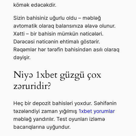
kömək edəcəkdir.
Sizin bahisiniz uğurlu oldu – məbləğ
avtomatik olaraq balansınıza əlavə olunur.
Xətti – bir bahisin mümkün nəticələri.
Dərəcəsi nəticənin ehtimalı göstərir.
Rəqəmlər hər tərəfin bahisindən asılı olaraq
dəyişir.
Niyə 1xbet güzgü çox
zəruridir?
Heç bir depozit bahisləri yoxdur. Səhifənin
təzələndiyi zaman yığılmış
1xbet yorumlar
məbləğ yandırılır. Test oyunları izləmə
bacarıqlarına uyğundur.