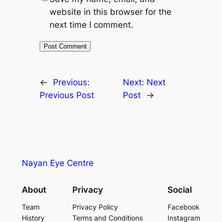
website in this browser for the
next time I comment.
←
Previous:
Next:
Next
Previous Post
Post
→
Nayan Eye Centre
About
Privacy
Social
Team
Privacy Policy
Facebook
History
Terms and Conditions
Instagram