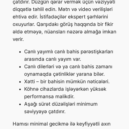
çatdırır. Düzgün qərar vermək üçün vəziyyəti
diqqətlə təhlil edin. Mətn və video verilişləri
ehtiva edir. İstifadəçilər ekspert şərhlərini
oxuyurlar. Qarşıdakı görüş haqqında bir fikir
əldə etməyə, nüansları nəzərə almağa imkan
verir.
Canlı yayımlı canlı bahis pərəstişkarları
arasında canlı yayım var.
Canlı dilerləri və ya canlı bahis zamanı
oynamaqda çətinliklər yarana bilər.
Xətti – bir bahisin mümkün nəticələri.
Köhnə cihazlarda işləyərkən yüksək
performansa malikdir.
Aşağı sürət düzəlişləri minimum
səviyyəyə çatdırır.
Hamısı minimal gecikmə ilə keyfiyyətli axın