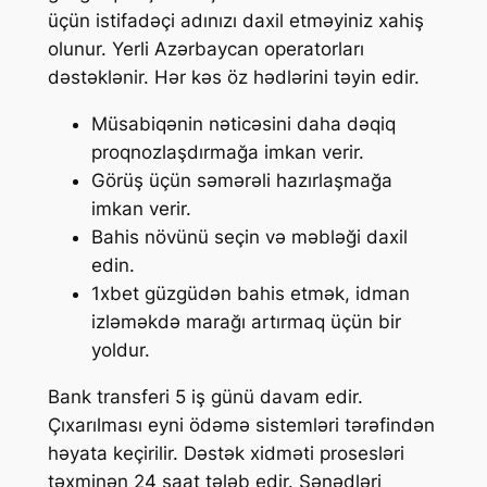
üçün istifadəçi adınızı daxil etməyiniz xahiş
olunur. Yerli Azərbaycan operatorları
dəstəklənir. Hər kəs öz hədlərini təyin edir.
Müsabiqənin nəticəsini daha dəqiq
proqnozlaşdırmağa imkan verir.
Görüş üçün səmərəli hazırlaşmağa
imkan verir.
Bahis növünü seçin və məbləği daxil
edin.
1xbet güzgüdən bahis etmək, idman
izləməkdə marağı artırmaq üçün bir
yoldur.
Bank transferi 5 iş günü davam edir.
Çıxarılması eyni ödəmə sistemləri tərəfindən
həyata keçirilir. Dəstək xidməti prosesləri
təxminən 24 saat tələb edir. Sənədləri