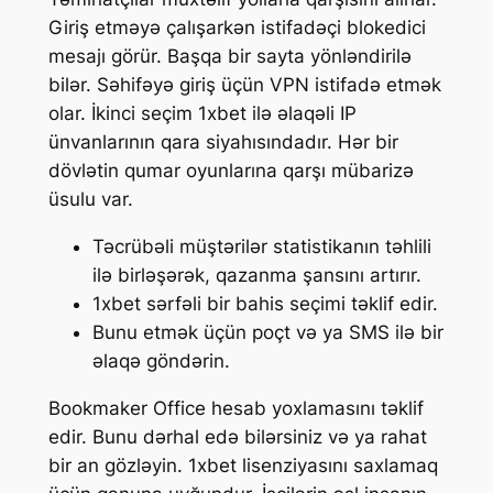
Giriş etməyə çalışarkən istifadəçi blokedici
mesajı görür. Başqa bir sayta yönləndirilə
bilər. Səhifəyə giriş üçün VPN istifadə etmək
olar. İkinci seçim 1xbet ilə əlaqəli IP
ünvanlarının qara siyahısındadır. Hər bir
dövlətin qumar oyunlarına qarşı mübarizə
üsulu var.
Təcrübəli müştərilər statistikanın təhlili
ilə birləşərək, qazanma şansını artırır.
1xbet sərfəli bir bahis seçimi təklif edir.
Bunu etmək üçün poçt və ya SMS ilə bir
əlaqə göndərin.
Bookmaker Office hesab yoxlamasını təklif
edir. Bunu dərhal edə bilərsiniz və ya rahat
bir an gözləyin. 1xbet lisenziyasını saxlamaq