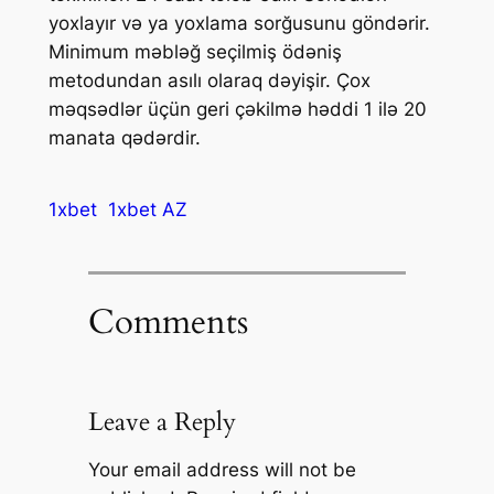
yoxlayır və ya yoxlama sorğusunu göndərir.
Minimum məbləğ seçilmiş ödəniş
metodundan asılı olaraq dəyişir. Çox
məqsədlər üçün geri çəkilmə həddi 1 ilə 20
manata qədərdir.
1xbet
1xbet AZ
Comments
Leave a Reply
Your email address will not be