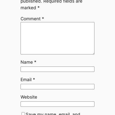
published.
Required fields are
marked
*
Comment
*
Name
*
Email
*
Website
Save my name, email, and