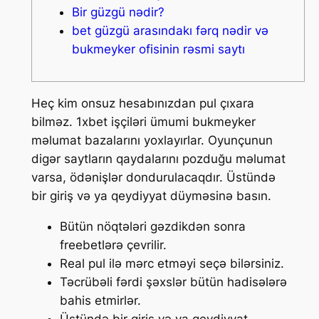
Bir güzgü nədir?
bet güzgü arasındakı fərq nədir və
bukmeyker ofisinin rəsmi saytı
Heç kim onsuz hesabınızdan pul çıxara
bilməz. 1xbet işçiləri ümumi bukmeyker
məlumat bazalarını yoxlayırlar. Oyunçunun
digər saytların qaydalarını pozduğu məlumat
varsa, ödənişlər dondurulacaqdır. Üstündə
bir giriş və ya qeydiyyat düyməsinə basın.
Bütün nöqtələri gəzdikdən sonra
freebetlərə çevrilir.
Real pul ilə mərc etməyi seçə bilərsiniz.
Təcrübəli fərdi şəxslər bütün hadisələrə
bahis etmirlər.
Üstündə bir giriş və ya qeydiyyat