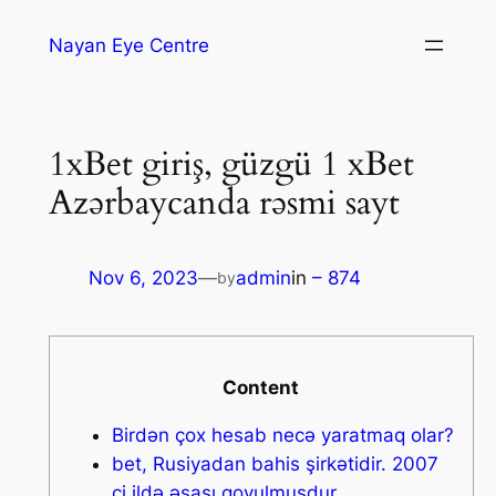
Nayan Eye Centre
1xBet giriş, güzgü 1 xBet
Azərbaycanda rəsmi sayt
Nov 6, 2023
—
admin
in
– 874
by
Content
Birdən çox hesab necə yaratmaq olar?
bet, Rusiyadan bahis şirkətidir. 2007
ci ildə əsası qoyulmuşdur.