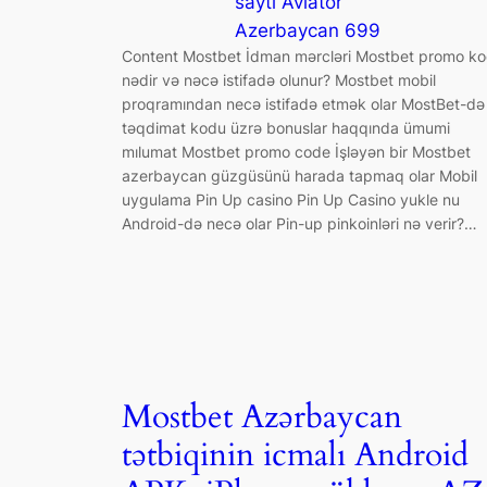
sayti Aviator
Azerbaycan 699
Content Mostbet İdman mərcləri Mostbet promo k
nədir və nəcə istifadə olunur? Mostbet mobil
proqramından necə istifadə etmək olar MostBet-də
təqdimat kodu üzrə bonuslar haqqında ümumi
mılumat Mostbet promo code İşləyən bir Mostbet
azerbaycan güzgüsünü harada tapmaq olar Mobil
uygulama Pin Up casino Pin Up Casino yukle nu
Android-də necə olar Pin-up pinkoinləri nə verir?…
Mostbet Azərbaycan
tətbiqinin icmalı Android