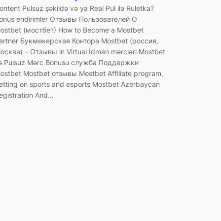
ontent Pulsuz şəkildə və ya Real Pul ilə Ruletka?
onus endirimler Отзывы Пользователей О
ostbet (мостбет) How to Become a Mostbet
artner Букмекерская Контора Mostbet (россия,
осква) – Отзывы in Virtual İdman mərcləri Mostbet
lə Pulsuz Mərc Bonusu служба Поддержки
ostbet Mostbet отзывы Mostbet Affiliate program,
etting on sports and esports Mostbet Azerbaycan
egistration And…