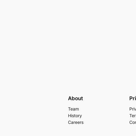
About
Pr
Team
Pri
History
Ter
Careers
Con