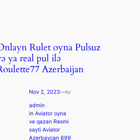
Onlayn Rulet oyna Pulsuz
və ya real pul ilə
Roulette77 Azerbaijan
Nov 2, 2023
—
by
admin
in
Aviator oyna
və qazan Rəsmi
sayti Aviator
Azerbaycan 699