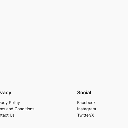
ivacy
Social
vacy Policy
Facebook
ms and Conditions
Instagram
tact Us
Twitter/X