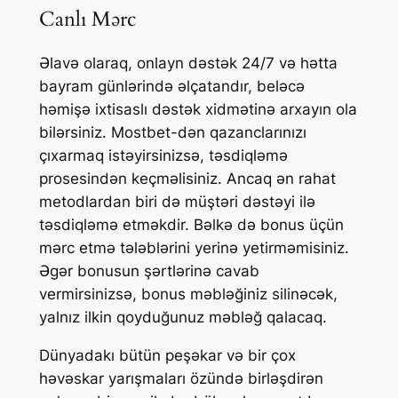
Canlı Mərc
Əlavə olaraq, onlayn dəstək 24/7 və hətta
bayram günlərində əlçatandır, beləcə
həmişə ixtisaslı dəstək xidmətinə arxayın ola
bilərsiniz. Mostbet-dən qazanclarınızı
çıxarmaq istəyirsinizsə, təsdiqləmə
prosesindən keçməlisiniz. Ancaq ən rahat
metodlardan biri də müştəri dəstəyi ilə
təsdiqləmə etməkdir. Bəlkə də bonus üçün
mərc etmə tələblərini yerinə yetirməmisiniz.
Əgər bonusun şərtlərinə cavab
vermirsinizsə, bonus məbləğiniz silinəcək,
yalnız ilkin qoyduğunuz məbləğ qalacaq.
Dünyadakı bütün peşəkar və bir çox
həvəskar yarışmaları özündə birləşdirən