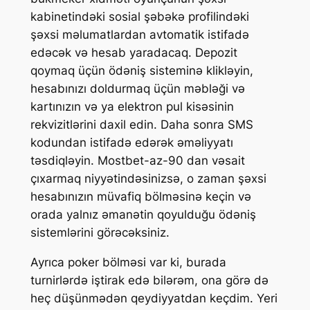
kabinetindəki sosial şəbəkə profilindəki
şəxsi məlumatlardan avtomatik istifadə
edəcək və hesab yaradacaq. Depozit
qoymaq üçün ödəniş sisteminə klikləyin,
hesabınızı doldurmaq üçün məbləği və
kartınızın və ya elektron pul kisəsinin
rekvizitlərini daxil edin. Daha sonra SMS
kodundan istifadə edərək əməliyyatı
təsdiqləyin. Mostbet-az-90 dan vəsait
çıxarmaq niyyətindəsinizsə, o zaman şəxsi
hesabınızın müvafiq bölməsinə keçin və
orada yalnız əmanətin qoyulduğu ödəniş
sistemlərini görəcəksiniz.
Ayrıca poker bölməsi var ki, burada
turnirlərdə iştirak edə bilərəm, ona görə də
heç düşünmədən qeydiyyatdan keçdim. Yeri