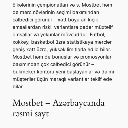
ölkələrinin çempionatları və s. Mostbet həm
də mərc növlərinin seçimi baxımından
cəlbedici görünür – xətt boyu ən kiçik
əmsallardan riskli variantlara qədər müxtəlif
əmsallar və yekunlar mövcuddur. Futbol, ​​
xokkey, basketbol üzrə statistikaya mərclər
geniş xətt üzrə, yüksək limitlərlə edilə bilər.
Mostbet həm də bonuslar və promosyonlar
baxımından çox cəlbedici görünür –
bukmeker kontoru yeni başlayanlar və daimi
müştərilər üçün maraqlı variantlar təklif edə
bilər.
Mostbet – Azərbaycanda
rəsmi sayt