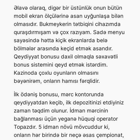
Əlavə olaraq, digər bir üstünlük onun bütün
mobil ekran ölçülərinə asan uyğunlaşa bilən
olmasıdır. Bukmeykerin tətbiqini cihazımda
quraşdırmışam və çox razıyam. Sadə menyu
sayəsində hətta kiçik ekranlarda belə
bölmələr arasında keçid etmək asandır.
Qeydiyyat bonusu daxil olmaqla səxavətli
bonus sistemini qeyd etmək istərdim.
Kazinoda çoxlu oyunların olmasını
bəyənirəm, onların hamısı fərqlidir.
İlk ödəniş bonusu, mərc kontorunda
qeydiyyatdan keçib, ilk depozitinizi etdiyiniz
zaman təqdim olunur. İdman mərcinin
bağlanması üçün yeganə hüquqi operator
Topazdır. 5 idman növü mövcuddur ki,
onların hər birində bir neçə əsas çempionat,