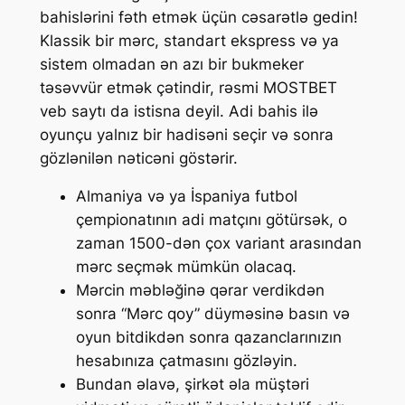
bahislərini fəth etmək üçün cəsarətlə gedin!
Klassik bir mərc, standart ekspress və ya
sistem olmadan ən azı bir bukmeker
təsəvvür etmək çətindir, rəsmi MOSTBET
veb saytı da istisna deyil. Adi bahis ilə
oyunçu yalnız bir hadisəni seçir və sonra
gözlənilən nəticəni göstərir.
Almaniya və ya İspaniya futbol
çempionatının adi matçını götürsək, o
zaman 1500-dən çox variant arasından
mərc seçmək mümkün olacaq.
Mərcin məbləğinə qərar verdikdən
sonra “Mərc qoy” düyməsinə basın və
oyun bitdikdən sonra qazanclarınızın
hesabınıza çatmasını gözləyin.
Bundan əlavə, şirkət əla müştəri