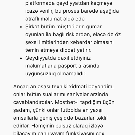
platformada qeydiyyatdan keçməyə
icazə verilir, bu proses barədə aşağıda
ətraflı məlumat əldə edə
Şirkət bütün müştərilərin qumar
oyunları ilə bağlı risklərdən, eləcə də öz
şəxsi limitlərindən xəbərdar olmasını
təmin etməyə diqqət yetirir.
Qeydiyyatda daxil etdiyiniz
məlumatlarla pasport arasında
uyğunsuzluq olmamalıdır.
Ancaq ən əsası texniki xidməti bəyəndim,
onlar bütün suallarımı saniyələr ərzində
cavablandırdılar. Mostbet-i tapdığım üçün
şadam, çünki onlar futbolda ən yaxşı
əmsallarla geniş çeşiddə bazarlar təklif
edirlər. Həmçinin pulsuz olaraq izləyə
biləcəyim canlı yayım funksiyasını çox