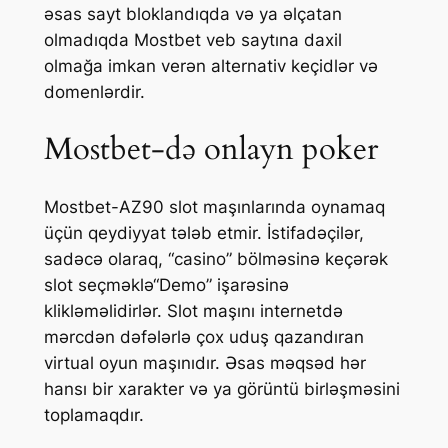
əsas sayt bloklandıqda və ya əlçatan
olmadıqda Mostbet veb saytına daxil
olmağa imkan verən alternativ keçidlər və
domenlərdir.
Mostbet-də onlayn poker
Mostbet-AZ90 slot maşınlarında oynamaq
üçün qeydiyyat tələb etmir. İstifadəçilər,
sadəcə olaraq, “casino” bölməsinə keçərək
slot seçməklə“Demo” işarəsinə
klikləməlidirlər. Slot maşını internetdə
mərcdən dəfələrlə çox uduş qazandıran
virtual oyun maşınıdır. Əsas məqsəd hər
hansı bir xarakter və ya görüntü birləşməsini
toplamaqdır.