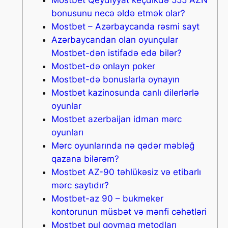
Mostbet Qeydiyyat keçdikdə 555 AZN
bonusunu necə əldə etmək olar?
Mostbet – Azərbaycanda rəsmi sayt
Azərbaycandan olan oyunçular
Mostbet-dən istifadə edə bilər?
Mostbet-də onlayn poker
Mostbet-də bonuslarla oynayın
Mostbet kazinosunda canlı dilerlərlə
oyunlar
Mostbet azerbaijan idman mərc
oyunları
Mərc oyunlarında nə qədər məbləğ
qazana bilərəm?
Mostbet AZ-90 təhlükəsiz və etibarlı
mərc saytıdır?
Mostbet-az 90 – bukmeker
kontorunun müsbət və mənfi cəhətləri
Mostbet pul qoymaq metodları