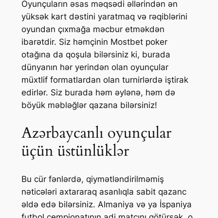
Oyunçuların əsas məqsədi əllərindən ən
yüksək kart dəstini yaratmaq və rəqiblərini
oyundan çıxmağa məcbur etməkdən
ibarətdir. Siz həmçinin Mostbet poker
otağına da qoşula bilərsiniz ki, burada
dünyanın hər yerindən olan oyunçular
müxtlif formatlardan olan turnirlərdə iştirak
edirlər. Siz burada həm əylənə, həm də
böyük məbləğlər qazana bilərsiniz!
Azərbaycanlı oyunçular
üçün üstünlüklər
Bu cür fənlərdə, qiymətləndirilməmiş
nəticələri axtararaq asanlıqla sabit qazanc
əldə edə bilərsiniz. Almaniya və ya İspaniya
futbol çempionatının adi matçını götürsək, o