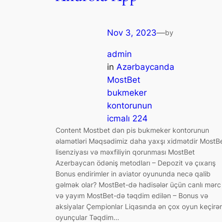
Nov 3, 2023
—
by
admin
in
Azərbaycanda
MostBet
bukmeker
kontorunun
icmalı 224
Content Mostbet dən pis bukmeker kontorunun
əlamətləri Məqsədimiz daha yaxşı xidmətdir MostB
lisenziyası və məxfiliyin qorunması MostBet
Azerbaycan ödəniş metodları – Depozit və çıxarış
Bonus endirimler in aviator oyununda necə qalib
gəlmək olar? MostBet-də hadisələr üçün canlı mərc
və yayım MostBet-də təqdim edilən – Bonus və
aksiyalar Çempionlar Liqasında ən çox oyun keçirə
oyunçular Təqdim…