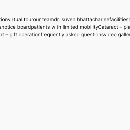
tion
virtual tour
our team
dr. suven bhattacharjee
facilities
s
notice board
patients with limited mobility
Cataract – pl
ght – gift operation
frequently asked questions
video galle