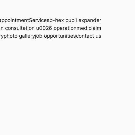
appointment
Services
b-hex pupil expander
an consultation u0026 operation
mediclaim
ry
photo gallery
job opportunities
contact us