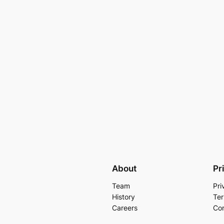
About
Pr
Team
Pri
History
Ter
Careers
Con