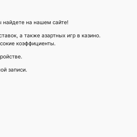
вы найдете на нашем сайте!
авок, а также азартных игр в казино.
ысокие коэффициенты.
ройстве.
ой записи.