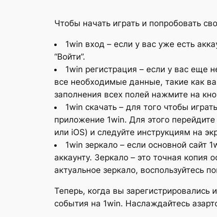
Чтобы начать играть и попробовать св
1win вход – если у вас уже есть акк
“Войти”.
1win регистрация – если у вас еще н
все необходимые данные, такие как ва
заполнения всех полей нажмите на кно
1win скачать – для того чтобы игра
приложение 1win. Для этого перейдите
или iOS) и следуйте инструкциям на эк
1win зеркало – если основной сайт 1
аккаунту. Зеркало – это точная копия
актуальное зеркало, воспользуйтесь по
Теперь, когда вы зарегистрировались и
события на 1win. Наслаждайтесь азарт