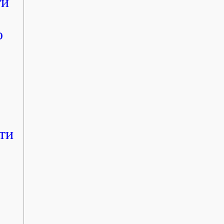
ти
о
ти