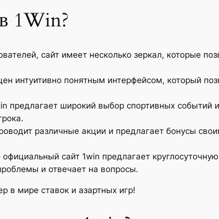
 в 1Win?
зователей, сайт имеет несколько зеркал, которые по
.
ен интуитивно понятным интерфейсом, который позв
in предлагает широкий выбор спортивных событий и 
грока.
проводит различные акции и предлагает бонусы свои
 официальный сайт 1win предлагает круглосуточную
роблемы и отвечает на вопросы.
р в мире ставок и азартных игр!