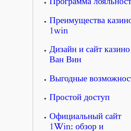
Программа лояльнос
Преимущества казин
1win
Дизайн и сайт казино
Ван Вин
Выгодные возможнос
Простой доступ
Официальный сайт
1Win: обзор и