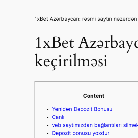
1xBet Azərbaycan: rəsmi saytın nəzərdən 
1xBet Azərbayc
keçirilməsi
Content
Yenidən Depozit Bonusu
Canlı
veb saytımızdan bağlantıları silmə
Depozit bonusu yoxdur