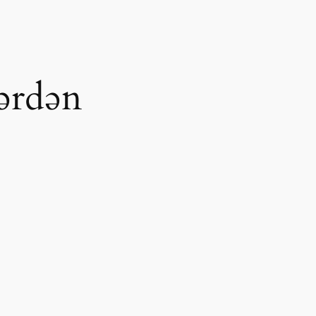
zərdən