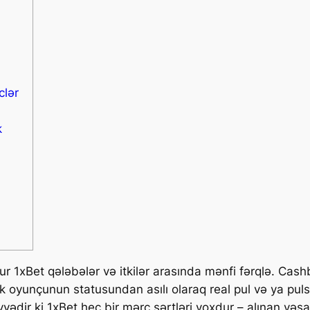
clər
k
 1xBet qələbələr və itkilər arasında mənfi fərqlə. Cash
k oyunçunun statusundan asılı olaraq real pul və ya pulsu
yədir ki 1xBet heç bir mərc şərtləri yoxdur – alınan vəsa