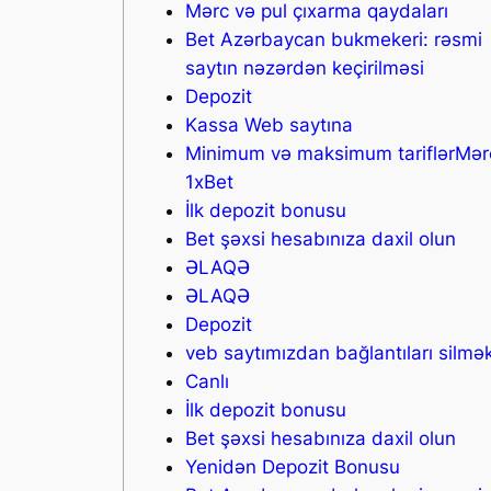
Mərc və pul çıxarma qaydaları
Bet Azərbaycan bukmekeri: rəsmi
saytın nəzərdən keçirilməsi
Depozit
Kassa Web saytına
Minimum və maksimum tariflərMər
1xBet
İlk depozit bonusu
Bet şəxsi hesabınıza daxil olun
ƏLAQƏ
ƏLAQƏ
Depozit
veb saytımızdan bağlantıları silmə
Canlı
İlk depozit bonusu
Bet şəxsi hesabınıza daxil olun
Yenidən Depozit Bonusu