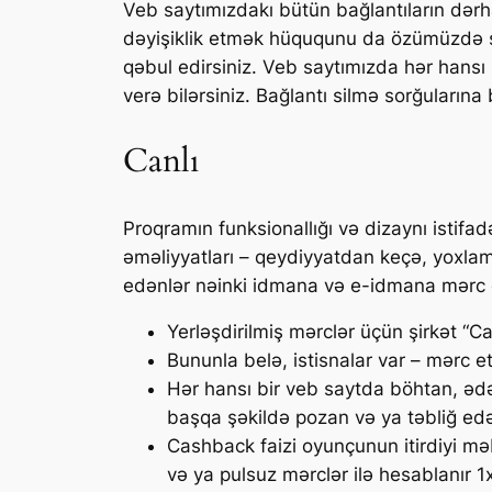
Veb saytımızdakı bütün bağlantıların dərhal
dəyişiklik etmək hüququnu da özümüzdə sax
qəbul edirsiniz. Veb saytımızda hər hansı
verə bilərsiniz. Bağlantı silmə sorğuları
Canlı
Proqramın funksionallığı və dizaynı istifa
əməliyyatları – qeydiyyatdan keçə, yoxlam
edənlər nəinki idmana və e-idmana mərc ed
Yerləşdirilmiş mərclər üçün şirkət “C
Bununla belə, istisnalar var – mərc 
Hər hansı bir veb saytda böhtan, ədə
başqa şəkildə pozan və ya təbliğ edə
Cashback faizi oyunçunun itirdiyi mə
və ya pulsuz mərclər ilə hesablanır 1