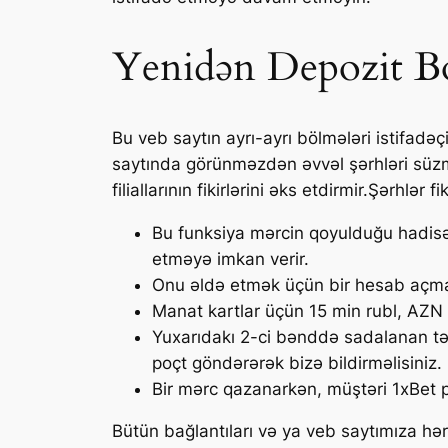
Yenidən Depozit B
Bu veb saytın ayrı-ayrı bölmələri istifadə
saytında görünməzdən əvvəl şərhləri süzmü
filiallarının fikirlərini əks etdirmir.Şərhlər f
Bu funksiya mərcin qoyulduğu hadis
etməyə imkan verir.
Onu əldə etmək üçün bir hesab açmalı
Manat kartlar üçün 15 min rubl, AZN e
Yuxarıdakı 2-ci bənddə sadalanan təşk
poçt göndərərək bizə bildirməlisiniz.
Bir mərc qazanarkən, müştəri 1xBet p
Bütün bağlantıları və ya veb saytımıza hə