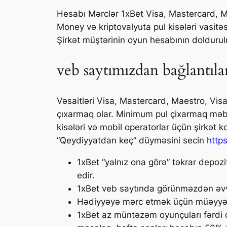
Hesabı Mərclər 1xBet Visa, Mastercard, Ma
Money və kriptovalyuta pul kisələri vasi
Şirkət müştərinin oyun hesabının doldurulm
veb saytımızdan bağlantıla
Vəsaitləri Visa, Mastercard, Maestro, Visa
çıxarmaq olar. Minimum pul çixarmaq məbl
kisələri və mobil operatorlar üçün şirkət 
“Qeydiyyatdan keç” düyməsini secin
http
1xBet “yalnız ona görə” təkrar depoz
edir.
1xBet veb saytında görünməzdən əvvəl
Hədiyyəyə mərc etmək üçün müəyyə
1xBet az müntəzəm oyunçuları fərdi o