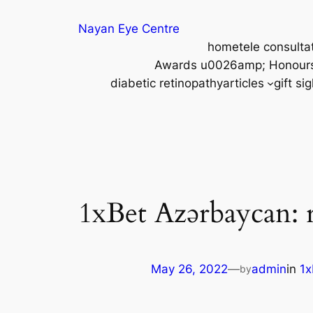
Nayan Eye Centre
home
tele consulta
Awards u0026amp; Honour
diabetic retinopathy
articles
gift si
1xBet Azərbaycan: r
May 26, 2022
—
admin
in
1x
by