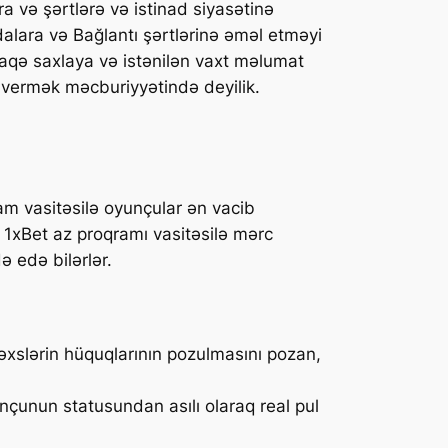
ra və şərtlərə və istinad siyasətinə
alara və Bağlantı şərtlərinə əməl etməyi
laqə saxlaya və istənilən vaxt məlumat
 vermək məcburiyyətində deyilik.
ram vasitəsilə oyunçular ən vacib
 1xBet az proqramı vasitəsilə mərc
 edə bilərlər.
şəxslərin hüquqlarının pozulmasını pozan,
nçunun statusundan asılı olaraq real pul