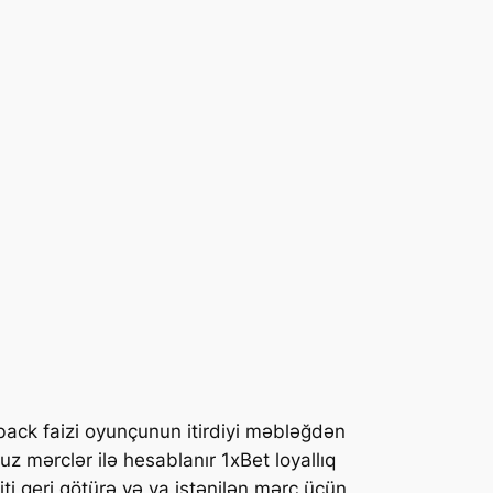
back faizi oyunçunun itirdiyi məbləğdən
z mərclər ilə hesablanır 1xBet loyallıq
iti geri götürə və ya istənilən mərc üçün