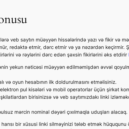
onusu
çilərə veb saytın müəyyən hissələrində yazı və fikir və m
r, redaktə etmir, dərc etmir və ya nəzərdən keçirmir. Ş
ikirlərini və rəylərini dərc edən şəxsin fikirlərini əks etdirir
ənin yekun nəticəsi müəyyən edilməmişdən əvvəl qoyul
 və oyun hesabının ilk doldurulmasını etməlisiniz.
lektron pul kisələri və mobil operatorlar üçün şirkət kom
ilatlardan birisinizsə və veb saytımızdakı linki izləmək
ulsuz mərcin nominal dəyəri çıxılmaqla uduşları alacaq.
r hansı bir xüsusi linki silməyinizi tələb etmək hüququn