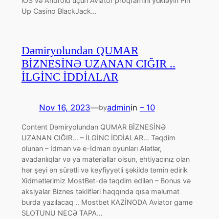
iOS və Android üçün Aviator proqramını yükləyin Pin
Up Casino BlackJack…
Dəmiryolundan QUMAR
BİZNESİNƏ UZANAN CIĞIR ..
İLGİNC İDDİALAR
Nov 16, 2023
—
admin
in
– 10
by
Content Dəmiryolundan QUMAR BİZNESİNƏ
UZANAN CIĞIR… – İLGİNC İDDİALAR… Təqdim
olunan – İdman və e-İdman oyunları Alətlər,
avadanlıqlar və ya materiallar olsun, ehtiyacınız olan
hər şeyi ən sürətli və keyfiyyətli şəkildə təmin edirik
Xidmətlərimiz MostBet-də təqdim edilən – Bonus və
aksiyalar Biznes təklifləri haqqında qısa məlumat
burda yazılacaq .. Mostbet KAZİNODA Aviator game
SLOTUNU NECƏ TAPA…