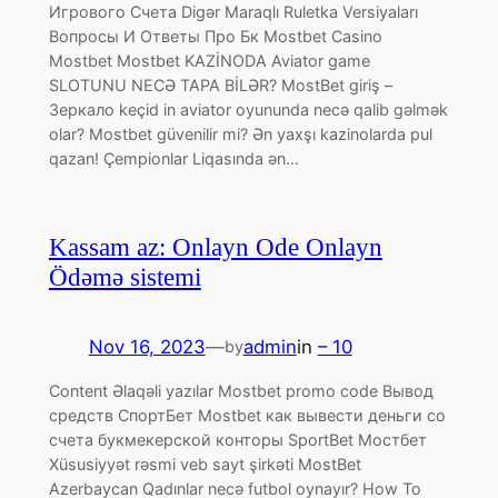
Игрового Счета Digər Maraqlı Ruletka Versiyaları
Вопросы И Ответы Про Бк Mostbet Casino
Mostbet Mostbet KAZİNODA Aviator game
SLOTUNU NECƏ TAPA BİLƏR? MostBet giriş –
Зеркало keçid in aviator oyununda necə qalib gəlmək
olar? Mostbet güvenilir mi? Ən yaxşı kazinolarda pul
qazan! Çempionlar Liqasında ən…
Kassam az: Onlayn Ode Onlayn
Ödəmə sistemi
Nov 16, 2023
—
admin
in
– 10
by
Content Əlaqəli yazılar Mostbet promo code Вывод
средств СпортБет Mostbet как вывести деньги со
счета букмекерской конторы SportBet Мостбет
Xüsusiyyət rəsmi veb sayt şirkəti MostBet
Azerbaycan Qadınlar necə futbol oynayır? How To