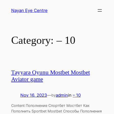
Nayan Eye Centre
Category:
– 10
Təyyarə Oyunu Mostbet Mostbet
Aviator game
Nov 16, 2023
—
admin
in
– 10
by
Content Пополнение Спортбет Мостбет Как
Пополнить Sportbet Mostbet Способы Пополнения