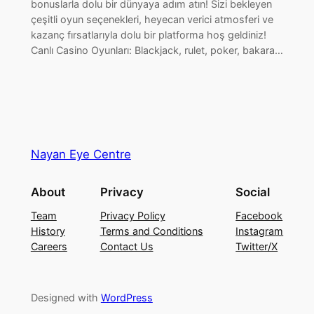
bonuslarla dolu bir dünyaya adım atın! Sizi bekleyen
çeşitli oyun seçenekleri, heyecan verici atmosferi ve
kazanç fırsatlarıyla dolu bir platforma hoş geldiniz!
Canlı Casino Oyunları: Blackjack, rulet, poker, bakara…
Nayan Eye Centre
About
Privacy
Social
Team
Privacy Policy
Facebook
History
Terms and Conditions
Instagram
Careers
Contact Us
Twitter/X
Designed with
WordPress