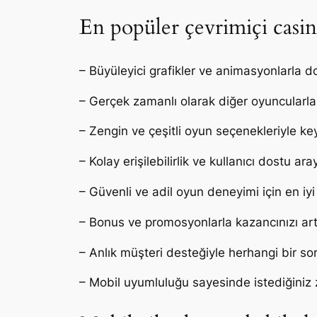
En popüler çevrimiçi casi
– Büyüleyici grafikler ve animasyonlarla do
– Gerçek zamanlı olarak diğer oyuncularla
– Zengin ve çeşitli oyun seçenekleriyle keyi
– Kolay erişilebilirlik ve kullanıcı dostu ara
– Güvenli ve adil oyun deneyimi için en iyi 
– Bonus ve promosyonlarla kazancınızı art
– Anlık müşteri desteğiyle herhangi bir 
– Mobil uyumluluğu sayesinde istediğini