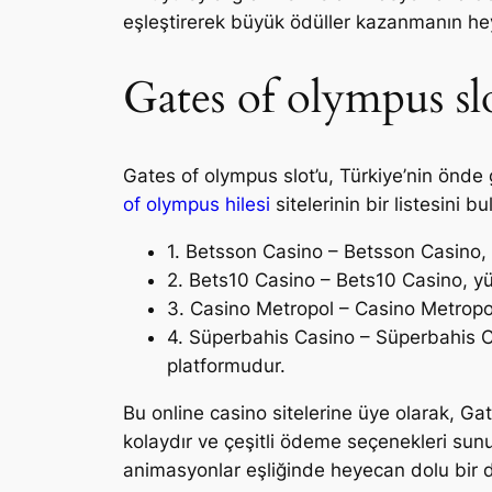
eşleştirerek büyük ödüller kazanmanın he
Gates of olympus sl
Gates of olympus slot’u, Türkiye’nin önde 
of olympus hilesi
sitelerinin bir listesini bul
1. Betsson Casino – Betsson Casino, ge
2. Bets10 Casino – Bets10 Casino, yük
3. Casino Metropol – Casino Metropol
4. Süperbahis Casino – Süperbahis Ca
platformudur.
Bu online casino sitelerine üye olarak, Gat
kolaydır ve çeşitli ödeme seçenekleri sunu
animasyonlar eşliğinde heyecan dolu bir d