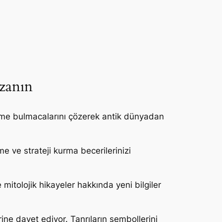
azanın
rme bulmacalarını çözerek antik dünyadan
 ve strateji kurma becerilerinizi
mitolojik hikayeler hakkında yeni bilgiler
ine davet ediyor. Tanrıların sembollerini