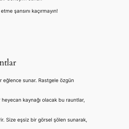
 etme şansını kaçırmayın!
ntlar
bir eğlence sunar. Rastgele özgün
bir heyecan kaynağı olacak bu rauntlar,
ir. Size eşsiz bir görsel şölen sunarak,