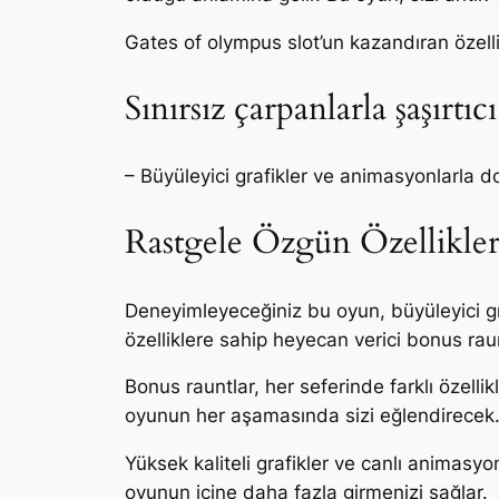
Gates of olympus slot’un kazandıran özell
Sınırsız çarpanlarla şaşırtı
– Büyüleyici grafikler ve animasyonlarla d
Rastgele Özgün Özellikle
Deneyimleyeceğiniz bu oyun, büyüleyici gra
özelliklere sahip heyecan verici bonus raun
Bonus rauntlar, her seferinde farklı özellik
oyunun her aşamasında sizi eğlendirecek
Yüksek kaliteli grafikler ve canlı animasyo
oyunun içine daha fazla girmenizi sağlar.