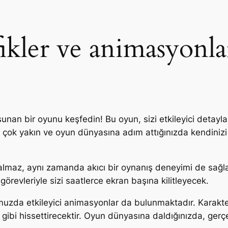
ikler ve animasyonla
unan bir oyunu keşfedin! Bu oyun, sizi etkileyici detayla
 çok yakın ve oyun dünyasına adım attığınızda kendinizi
lmaz, aynı zamanda akıcı bir oynanış deneyimi de sağlar.
görevleriyle sizi saatlerce ekran başına kilitleyecek.
numuzda etkileyici animasyonlar da bulunmaktadır. Karakte
 gibi hissettirecektir. Oyun dünyasına daldığınızda, gerç