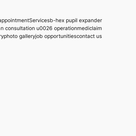
appointment
Services
b-hex pupil expander
an consultation u0026 operation
mediclaim
ry
photo gallery
job opportunities
contact us