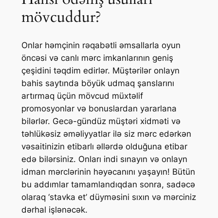
mövcuddur?
Onlar həmçinin rəqabətli əmsallarla oyun
öncəsi və canlı mərc imkanlarının geniş
çeşidini təqdim edirlər. Müştərilər onlayn
bahis saytında böyük udmaq şanslarını
artırmaq üçün mövcud müxtəlif
promosyonlar və bonuslardan yararlana
bilərlər. Gecə-gündüz müştəri xidməti və
təhlükəsiz əməliyyatlar ilə siz mərc edərkən
vəsaitinizin etibarlı əllərdə olduğuna etibar
edə bilərsiniz. Onları indi sınayın və onlayn
idman mərclərinin həyəcanını yaşayın! Bütün
bu addımlar tamamlandıqdan sonra, sadəcə
olaraq ‘stavka et’ düyməsini sıxın və mərciniz
dərhal işlənəcək.