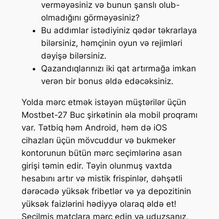
verməyəsiniz və bunun şanslı olub-
olmadığını görməyəsiniz?
Bu addımlar istədiyiniz qədər təkrarlaya
bilərsiniz, həmçinin oyun və rejimləri
dəyişə bilərsiniz.
Qazandıqlarınızı iki qat artırmağa imkan
verən bir bonus əldə edəcəksiniz.
Yolda mərc etmək istəyən müştərilər üçün
Mostbet-27 Buc şirkətinin əla mobil proqramı
var. Tətbiq həm Android, həm də iOS
cihazları üçün mövcuddur və bukmeker
kontorunun bütün mərc seçimlərinə asan
girişi təmin edir. Təyin olunmuş vaxtda
hesabını artır və mistik frispinlər, dəhşətli
dərəcədə yüksək fribetlər və ya depozitinin
yüksək faizlərini hədiyyə olaraq əldə et!
Seçilmiş matçlara mərc edin və uduzsanız,