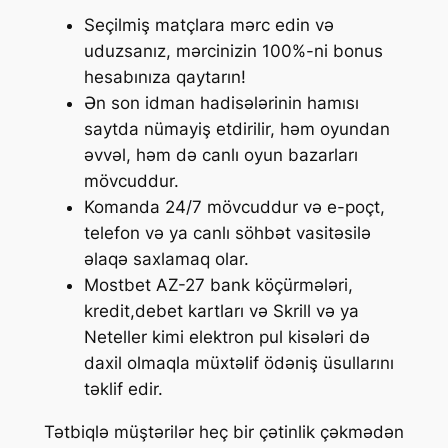
Seçilmiş matçlara mərc edin və
uduzsanız, mərcinizin 100%-ni bonus
hesabınıza qaytarın!
Ən son idman hadisələrinin hamısı
saytda nümayiş etdirilir, həm oyundan
əvvəl, həm də canlı oyun bazarları
mövcuddur.
Komanda 24/7 mövcuddur və e-poçt,
telefon və ya canlı söhbət vasitəsilə
əlaqə saxlamaq olar.
Mostbet AZ-27 bank köçürmələri,
kredit,debet kartları və Skrill və ya
Neteller kimi elektron pul kisələri də
daxil olmaqla müxtəlif ödəniş üsullarını
təklif edir.
Tətbiqlə müştərilər heç bir çətinlik çəkmədən