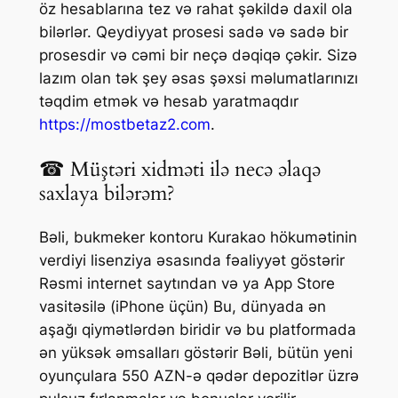
öz hesablarına tez və rahat şəkildə daxil ola
bilərlər. Qeydiyyat prosesi sadə və sadə bir
prosesdir və cəmi bir neçə dəqiqə çəkir. Sizə
lazım olan tək şey əsas şəxsi məlumatlarınızı
təqdim etmək və hesab yaratmaqdır
https://mostbetaz2.com
.
☎ Müştəri xidməti ilə necə əlaqə
saxlaya bilərəm?
Bəli, bukmeker kontoru Kurakao hökumətinin
verdiyi lisenziya əsasında fəaliyyət göstərir
Rəsmi internet saytından və ya App Store
vasitəsilə (iPhone üçün) Bu, dünyada ən
aşağı qiymətlərdən biridir və bu platformada
ən yüksək əmsalları göstərir Bəli, bütün yeni
oyunçulara 550 AZN-ə qədər depozitlər üzrə