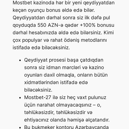
Mostbet kazinoda hər bir yeni qeydiyyatdan
keçən oyunçu bonus əldə edə bilər.
Qeydiyyatdan dərhal sonra siz ilk dəfə pul
qoyduqda 550 AZN-ə qədər +100% bonusu
dərhal hesabınızda əldə edə bilərsiniz. Kimi
çox populyar və rahat ödəniş metodlarını
istifadə edə biləcəksiniz.
Qeydiyyat prosesi başa çatdıqdan
sonra siz idman mərcləri və kazino
oyunları daxil olmaqla, onların bütün
xidmətlərindən istifadə edə
biləcəksiniz.
Mostbet-27 ilə siz heç vaxt pulunuz
üçün narahat olmayacaqsınız – o,
təhlükəsizdir, təhlükəsizdir və
ehtiyacınız olanda həmişə əlçatandır.
Bu bukmeker kontoru Azərbaycanda