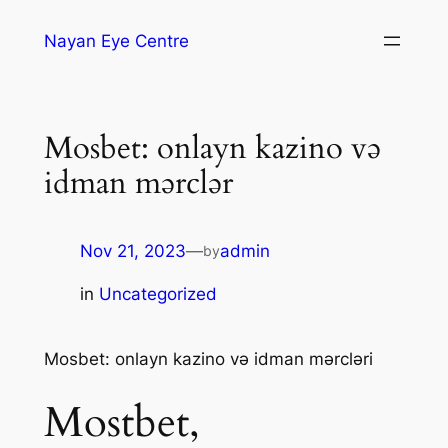
Nayan Eye Centre
Mosbet: onlayn kazino və
idman mərclər
Nov 21, 2023
—
admin
by
in
Uncategorized
Mosbet: onlayn kazino və idman mərcləri
Mostbet,