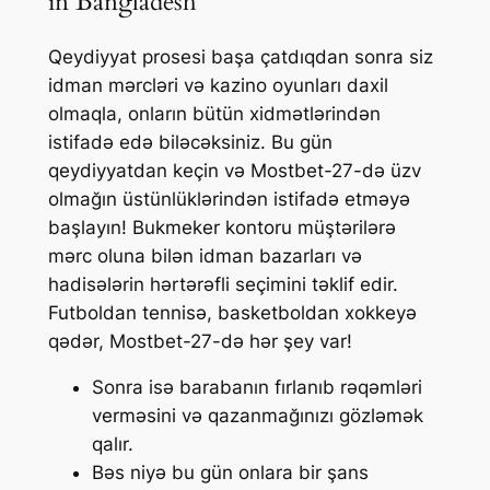
in Bangladesh
Qeydiyyat prosesi başa çatdıqdan sonra siz
idman mərcləri və kazino oyunları daxil
olmaqla, onların bütün xidmətlərindən
istifadə edə biləcəksiniz. Bu gün
qeydiyyatdan keçin və Mostbet-27-də üzv
olmağın üstünlüklərindən istifadə etməyə
başlayın! Bukmeker kontoru müştərilərə
mərc oluna bilən idman bazarları və
hadisələrin hərtərəfli seçimini təklif edir.
Futboldan tennisə, basketboldan xokkeyə
qədər, Mostbet-27-də hər şey var!
Sonra isə barabanın fırlanıb rəqəmləri
verməsini və qazanmağınızı gözləmək
qalır.
Bəs niyə bu gün onlara bir şans