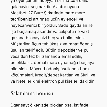
ya oyunçunun müəyyən bir matçda qalib
gələcəyini seçməkdir. Aviator oyunu
Mostbet-27 Burc Şirkətində mərc mərc
təcrübənizi artırmaq üçün əyləncəli və
həyəcanverici bir yoldur. Sadə qaydaları ilə
işə başlamaq asandır və cekpotu nə vaxt
qazana biləcəyinizi heç vaxt bilmirsiniz.
Müştəriləri üçün təhlükəsiz və rahat ödəniş
üsulları təklif edir. Bütün depozitlər və pul
vəsaitləri tez bir zamanda emal edilir,
beləliklə siz dərhal mərc oynamağa başlaya
bilərsiniz. Mövcud ödəniş üsullarına bank
köçürmələri, kredit/debet kartları və Skrill və
ya Neteller kimi elektron pul kisələri daxildir.
Salamlama bonusu
Əgər sayt ölkənizdə bloklanıbsa, istifadə