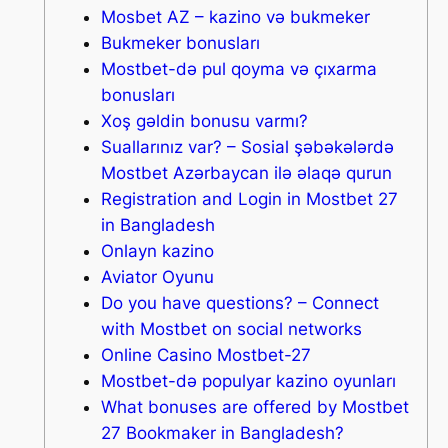
Mosbet AZ – kazino və bukmeker
Bukmeker bonusları
Mostbet-də pul qoyma və çıxarma
bonusları
Xoş gəldin bonusu varmı?
Suallarınız var? – Sosial şəbəkələrdə
Mostbet Azərbaycan ilə əlaqə qurun
Registration and Login in Mostbet 27
in Bangladesh
Onlayn kazino
Aviator Oyunu
Do you have questions? – Connect
with Mostbet on social networks
Online Casino Mostbet-27
Mostbet-də populyar kazino oyunları
What bonuses are offered by Mostbet
27 Bookmaker in Bangladesh?