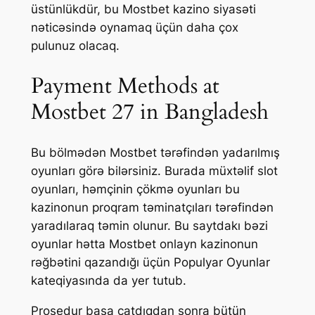
üstünlükdür, bu Mostbet kazino siyasəti
nəticəsində oynamaq üçün daha çox
pulunuz olacaq.
Payment Methods at
Mostbet 27 in Bangladesh
Bu bölmədən Mostbet tərəfindən yadarılmış
oyunları görə bilərsiniz. Burada müxtəlif slot
oyunları, həmçinin çökmə oyunları bu
kazinonun proqram təminatçıları tərəfindən
yaradılaraq təmin olunur. Bu saytdakı bəzi
oyunlar hətta Mostbet onlayn kazinonun
rəğbətini qazandığı üçün Populyar Oyunlar
kateqiyasında da yer tutub.
Prosedur başa çatdıqdan sonra bütün