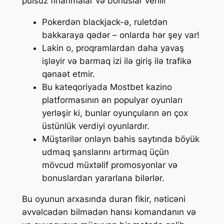
pulsuz fırlanmalar və bonuslar verilir
Pokerdən blackjack-ə, ruletdən
bakkaraya qədər – onlarda hər şey var!
Lakin o, proqramlardan daha yavaş
işləyir və barmaq izi ilə giriş ilə trafikə
qənaət etmir.
Bu kateqoriyada Mostbet kazino
platformasının ən populyar oyunları
yerləşir ki, bunlar oyunçuların ən çox
üstünlük verdiyi oyunlardır.
Müştərilər onlayn bahis saytında böyük
udmaq şanslarını artırmaq üçün
mövcud müxtəlif promosyonlar və
bonuslardan yararlana bilərlər.
Bu oyunun arxasında duran fikir, nəticəni
əvvəlcədən bilmədən hansı komandanın və