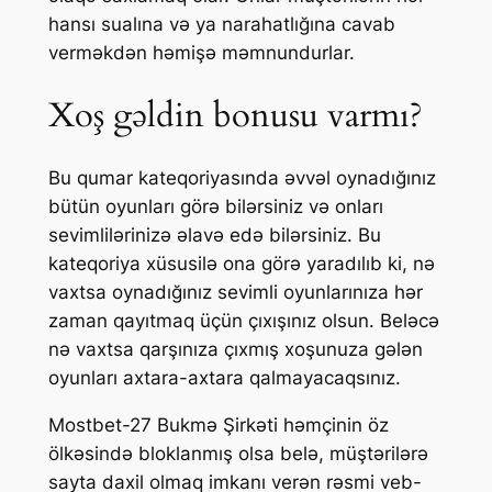
hansı sualına və ya narahatlığına cavab
verməkdən həmişə məmnundurlar.
Xoş gəldin bonusu varmı?
Bu qumar kateqoriyasında əvvəl oynadığınız
bütün oyunları görə bilərsiniz və onları
sevimlilərinizə əlavə edə bilərsiniz. Bu
kateqoriya xüsusilə ona görə yaradılıb ki, nə
vaxtsa oynadığınız sevimli oyunlarınıza hər
zaman qayıtmaq üçün çıxışınız olsun. Beləcə
nə vaxtsa qarşınıza çıxmış xoşunuza gələn
oyunları axtara-axtara qalmayacaqsınız.
Mostbet-27 Bukmə Şirkəti həmçinin öz
ölkəsində bloklanmış olsa belə, müştərilərə
sayta daxil olmaq imkanı verən rəsmi veb-