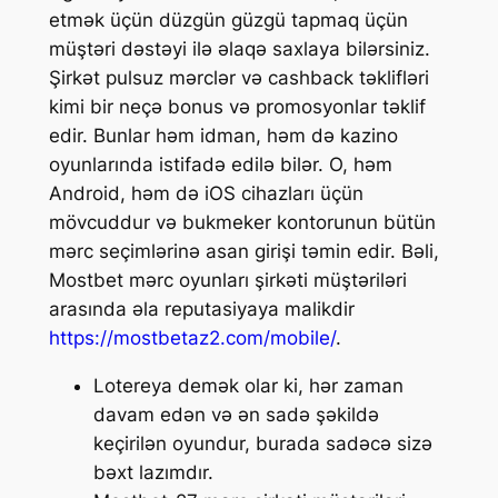
etmək üçün düzgün güzgü tapmaq üçün
müştəri dəstəyi ilə əlaqə saxlaya bilərsiniz.
Şirkət pulsuz mərclər və cashback təklifləri
kimi bir neçə bonus və promosyonlar təklif
edir. Bunlar həm idman, həm də kazino
oyunlarında istifadə edilə bilər. O, həm
Android, həm də iOS cihazları üçün
mövcuddur və bukmeker kontorunun bütün
mərc seçimlərinə asan girişi təmin edir. Bəli,
Mostbet mərc oyunları şirkəti müştəriləri
arasında əla reputasiyaya malikdir
https://mostbetaz2.com/mobile/
.
Lotereya demək olar ki, hər zaman
davam edən və ən sadə şəkildə
keçirilən oyundur, burada sadəcə sizə
bəxt lazımdır.