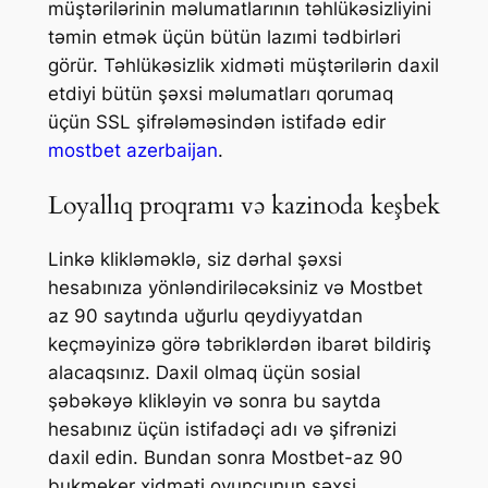
müştərilərinin məlumatlarının təhlükəsizliyini
təmin etmək üçün bütün lazımi tədbirləri
görür. Təhlükəsizlik xidməti müştərilərin daxil
etdiyi bütün şəxsi məlumatları qorumaq
üçün SSL şifrələməsindən istifadə edir
mostbet azerbaijan
.
Loyallıq proqramı və kazinoda keşbek
Linkə klikləməklə, siz dərhal şəxsi
hesabınıza yönləndiriləcəksiniz və Mostbet
az 90 saytında uğurlu qeydiyyatdan
keçməyinizə görə təbriklərdən ibarət bildiriş
alacaqsınız. Daxil olmaq üçün sosial
şəbəkəyə klikləyin və sonra bu saytda
hesabınız üçün istifadəçi adı və şifrənizi
daxil edin. Bundan sonra Mostbet-az 90
bukmeker xidməti oyunçunun şəxsi