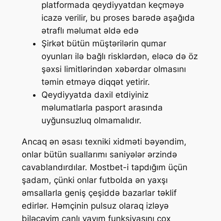
platformada qeydiyyatdan keçməyə
icazə verilir, bu proses barədə aşağıda
ətraflı məlumat əldə edə
Şirkət bütün müştərilərin qumar
oyunları ilə bağlı risklərdən, eləcə də öz
şəxsi limitlərindən xəbərdar olmasını
təmin etməyə diqqət yetirir.
Qeydiyyatda daxil etdiyiniz
məlumatlarla pasport arasında
uyğunsuzluq olmamalıdır.
Ancaq ən əsası texniki xidməti bəyəndim,
onlar bütün suallarımı saniyələr ərzində
cavablandırdılar. Mostbet-i tapdığım üçün
şadam, çünki onlar futbolda ən yaxşı
əmsallarla geniş çeşiddə bazarlar təklif
edirlər. Həmçinin pulsuz olaraq izləyə
biləcəyim canlı yayım funksiyasını çox