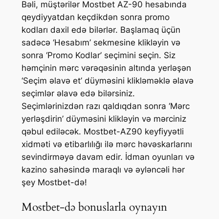
Bəli, müştərilər Mostbet AZ-90 hesabında
qeydiyyatdan keçdikdən sonra promo
kodları daxil edə bilərlər. Başlamaq üçün
sadəcə ‘Hesabım’ sekmesine klikləyin və
sonra ‘Promo Kodlar’ seçimini seçin. Siz
həmçinin mərc vərəqəsinin altında yerləşən
‘Seçim əlavə et’ düyməsini klikləməklə əlavə
seçimlər əlavə edə bilərsiniz.
Seçimlərinizdən razı qaldıqdan sonra ‘Mərc
yerləşdirin’ düyməsini klikləyin və mərciniz
qəbul ediləcək. Mostbet-AZ90 keyfiyyətli
xidməti və etibarlılığı ilə mərc həvəskarlarını
sevindirməyə davam edir. İdman oyunları və
kazino sahəsində maraqlı və əyləncəli hər
şey Mostbet-də!
Mostbet-də bonuslarla oynayın