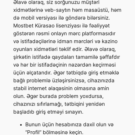
Əlavə olaraq, siz sorğunuzu müştəri
xidmətlərinə veb-saytın həm masaüstü, həm
də mobil versiyası ilə göndərə bilərsiniz.
Mostbet Kürasao lisenziyası ilə fəaliyyət
göstərən rəsmi onlayn mərc platformasıdır
və istifadəçilərinə idman mərcləri və kazino
oyunları xidmətləri təklif edir. Əlavə olaraq,
şirkətin istifadə qaydaları tamamilə şəffafdır
və hər bir istifadəçinin nəzərdən keçirməsi
üçün əlçatandır. Əgər tətbiqdə giriş etməklə
bağlı problemlə üzləşirsinizsə, cihazınızda
stabil internet əlaqəsinin olmasına əmin
olun. Əgər burada problem yoxdursa,
cihazınızı sıfırlamağı, tətbiqini yenidən
başladıb giriş etməyi sınayın.
Bunun üçün hesabınıza daxil olun və
“Profil” bölməsinə keçin.