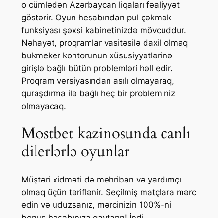
o cümlədən Azərbaycan liqaları fəaliyyət
göstərir. Oyun hesabından pul çəkmək
funksiyası şəxsi kabinetinizdə mövcuddur.
Nəhayət, proqramlar vasitəsilə daxil olmaq
bukmeker kontorunun xüsusiyyətlərinə
girişlə bağlı bütün problemləri həll edir.
Proqram versiyasından asılı olmayaraq,
quraşdırma ilə bağlı heç bir probleminiz
olmayacaq.
Mostbet kazinosunda canlı
dilerlərlə oyunlar
Müştəri xidməti də mehriban və yardımçı
olmaq üçün təriflənir. Seçilmiş matçlara mərc
edin və uduzsanız, mərcinizin 100%-ni
bonus hesabınıza qaytarın! İndi