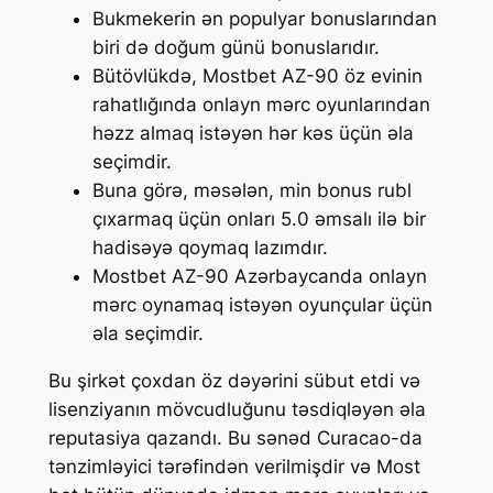
Bukmekerin ən populyar bonuslarından
biri də doğum günü bonuslarıdır.
Bütövlükdə, Mostbet AZ-90 öz evinin
rahatlığında onlayn mərc oyunlarından
həzz almaq istəyən hər kəs üçün əla
seçimdir.
Buna görə, məsələn, min bonus rubl
çıxarmaq üçün onları 5.0 əmsalı ilə bir
hadisəyə qoymaq lazımdır.
Mostbet AZ-90 Azərbaycanda onlayn
mərc oynamaq istəyən oyunçular üçün
əla seçimdir.
Bu şirkət çoxdan öz dəyərini sübut etdi və
lisenziyanın mövcudluğunu təsdiqləyən əla
reputasiya qazandı. Bu sənəd Curacao-da
tənzimləyici tərəfindən verilmişdir və Most