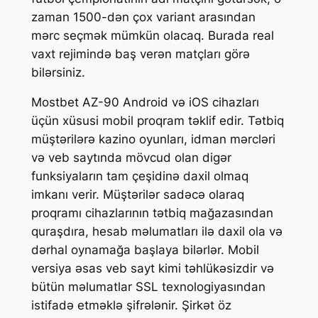
zaman 1500-dən çox variant arasından
mərc seçmək mümkün olacaq. Burada real
vaxt rejimində baş verən matçları görə
bilərsiniz.
Mostbet AZ-90 Android və iOS cihazları
üçün xüsusi mobil proqram təklif edir. Tətbiq
müştərilərə kazino oyunları, idman mərcləri
və veb saytında mövcud olan digər
funksiyaların tam çeşidinə daxil olmaq
imkanı verir. Müştərilər sadəcə olaraq
proqramı cihazlarının tətbiq mağazasından
quraşdıra, hesab məlumatları ilə daxil ola və
dərhal oynamağa başlaya bilərlər. Mobil
versiya əsas veb sayt kimi təhlükəsizdir və
bütün məlumatlar SSL texnologiyasından
istifadə etməklə şifrələnir. Şirkət öz