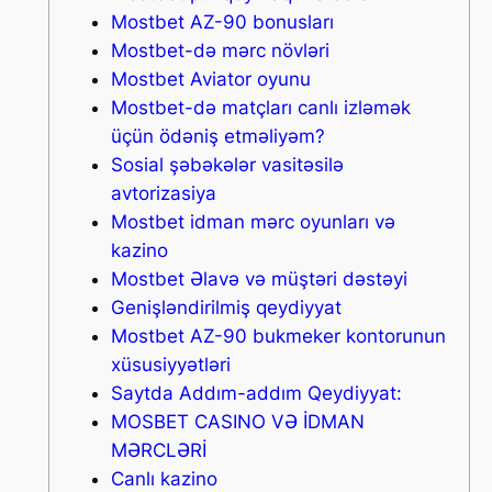
Mostbet AZ-90 bonusları
Mostbet-də mərc növləri
Mostbet Aviator oyunu
Mostbet-də matçları canlı izləmək
üçün ödəniş etməliyəm?
Sosial şəbəkələr vasitəsilə
avtorizasiya
Mostbet idman mərc oyunları və
kazino
Mostbet Əlavə və müştəri dəstəyi
Genişləndirilmiş qeydiyyat
Mostbet AZ-90 bukmeker kontorunun
xüsusiyyətləri
Saytda Addım-addım Qeydiyyat:
MOSBET CASINO VƏ İDMAN
MƏRCLƏRİ
Canlı kazino