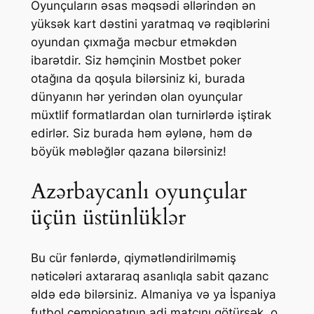
Oyunçuların əsas məqsədi əllərindən ən
yüksək kart dəstini yaratmaq və rəqiblərini
oyundan çıxmağa məcbur etməkdən
ibarətdir. Siz həmçinin Mostbet poker
otağına da qoşula bilərsiniz ki, burada
dünyanın hər yerindən olan oyunçular
müxtlif formatlardan olan turnirlərdə iştirak
edirlər. Siz burada həm əylənə, həm də
böyük məbləğlər qazana bilərsiniz!
Azərbaycanlı oyunçular
üçün üstünlüklər
Bu cür fənlərdə, qiymətləndirilməmiş
nəticələri axtararaq asanlıqla sabit qazanc
əldə edə bilərsiniz. Almaniya və ya İspaniya
futbol çempionatının adi matçını götürsək, o