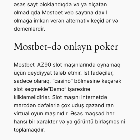
əsas sayt bloklandıqda və ya əlçatan
olmadıqda Mostbet veb saytına daxil
olmağa imkan verən alternativ keçidlər və
domenlərdir.
Mostbet-də onlayn poker
Mostbet-AZ90 slot maşınlarında oynamaq
üçün qeydiyyat tələb etmir. İstifadəçilər,
sadəcə olaraq, “casino” bölməsinə keçərək
slot seçməklə“Demo” işarəsinə
klikləməlidirlər. Slot maşını internetdə
mərcdən dəfələrlə çox uduş qazandıran
virtual oyun maşınıdır. Əsas məqsəd hər
hansı bir xarakter və ya görüntü birləşməsini
toplamaqdır.