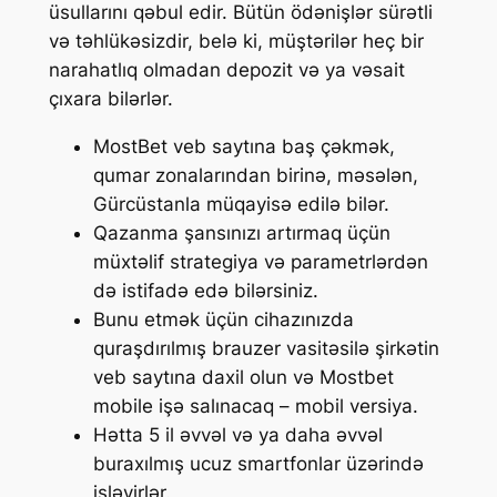
üsullarını qəbul edir. Bütün ödənişlər sürətli
və təhlükəsizdir, belə ki, müştərilər heç bir
narahatlıq olmadan depozit və ya vəsait
çıxara bilərlər.
MostBet veb saytına baş çəkmək,
qumar zonalarından birinə, məsələn,
Gürcüstanla müqayisə edilə bilər.
Qazanma şansınızı artırmaq üçün
müxtəlif strategiya və parametrlərdən
də istifadə edə bilərsiniz.
Bunu etmək üçün cihazınızda
quraşdırılmış brauzer vasitəsilə şirkətin
veb saytına daxil olun və Mostbet
mobile işə salınacaq – mobil versiya.
Hətta 5 il əvvəl və ya daha əvvəl
buraxılmış ucuz smartfonlar üzərində
işləyirlər.