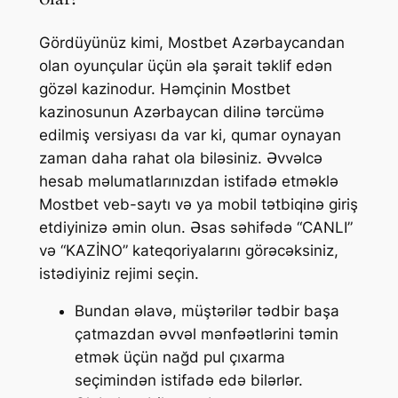
Gördüyünüz kimi, Mostbet Azərbaycandan
olan oyunçular üçün əla şərait təklif edən
gözəl kazinodur. Həmçinin Mostbet
kazinosunun Azərbaycan dilinə tərcümə
edilmiş versiyası da var ki, qumar oynayan
zaman daha rahat ola biləsiniz. Əvvəlcə
hesab məlumatlarınızdan istifadə etməklə
Mostbet veb-saytı və ya mobil tətbiqinə giriş
etdiyinizə əmin olun. Əsas səhifədə “CANLI”
və “KAZİNO” kateqoriyalarını görəcəksiniz,
istədiyiniz rejimi seçin.
Bundan əlavə, müştərilər tədbir başa
çatmazdan əvvəl mənfəətlərini təmin
etmək üçün nağd pul çıxarma
seçimindən istifadə edə bilərlər.