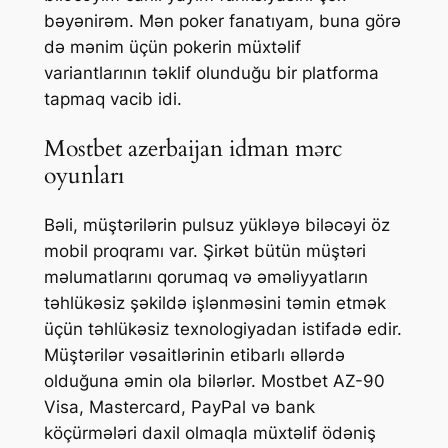
bəyənirəm. Mən poker fanatıyam, buna görə
də mənim üçün pokerin müxtəlif
variantlarının təklif olunduğu bir platforma
tapmaq vacib idi.
Mostbet azerbaijan idman mərc
oyunları
Bəli, müştərilərin pulsuz yükləyə biləcəyi öz
mobil proqramı var. Şirkət bütün müştəri
məlumatlarını qorumaq və əməliyyatların
təhlükəsiz şəkildə işlənməsini təmin etmək
üçün təhlükəsiz texnologiyadan istifadə edir.
Müştərilər vəsaitlərinin etibarlı əllərdə
olduğuna əmin ola bilərlər. Mostbet AZ-90
Visa, Mastercard, PayPal və bank
köçürmələri daxil olmaqla müxtəlif ödəniş