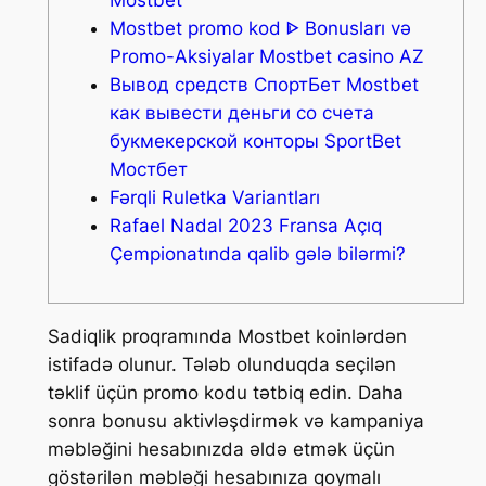
Mostbet promo kod ᐈ Bonusları və
Promo-Aksiyalar Mostbet casino AZ
Вывод средств СпортБет Mostbet
как вывести деньги со счета
букмекерской конторы SportBet
Мостбет
Fərqli Ruletka Variantları
Rafael Nadal 2023 Fransa Açıq
Çempionatında qalib gələ bilərmi?
Sadiqlik proqramında Mostbet koinlərdən
istifadə olunur. Tələb olunduqda seçilən
təklif üçün promo kodu tətbiq edin. Daha
sonra bonusu aktivləşdirmək və kampaniya
məbləğini hesabınızda əldə etmək üçün
göstərilən məbləği hesabınıza qoymalı