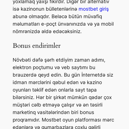
yoxlamaq yaxşı fikirdir. Digər bir alternativ
isə kazinonun bülletenlərinə
mostbet giriş
abunə olmaqdır. Beləcə bütün müvafiq
məlumatları e-poçt ünvanınızda və ya mobil
nömrənizdə əldə edəcəksiniz.
Bonus endirimler
Növbəti dəfə şərh etdiyim zaman adımı,
elektron poçtumu və veb saytımı bu
brauzerdə qeyd edin. Bu gün İnternetdə siz
idman mərclərini qəbul edən və kazino
oyunları təklif edən onlarla sayt tapa
bilərsiniz. Hər bir şirkət mümkün qədər çox
müştəri cəlb etməyə çalışır və ən təsirli
marketinq vasitələrindən biri bonus
proqramıdır. Mostbet oyun platforması mərc
edənlərə və qumarbazlara çoxlu gəlirli