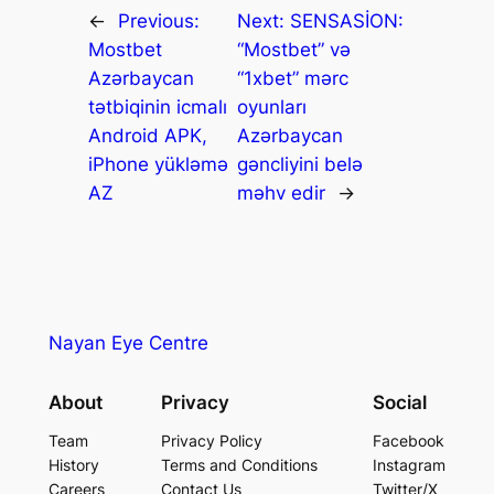
←
Previous:
Next:
SENSASİON:
Mostbet
“Mostbet” və
Azərbaycan
“1xbet” mərc
tətbiqinin icmalı
oyunları
Android APK,
Azərbaycan
iPhone yükləmə
gəncliyini belə
AZ
məhv edir
→
Nayan Eye Centre
About
Privacy
Social
Team
Privacy Policy
Facebook
History
Terms and Conditions
Instagram
Careers
Contact Us
Twitter/X