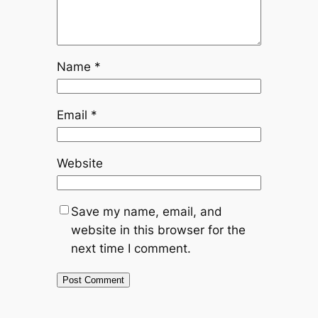
Name
*
Email
*
Website
Save my name, email, and
website in this browser for the
next time I comment.