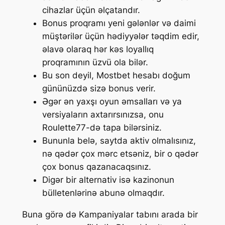
cihazlar üçün əlçatandır.
Bonus proqramı yeni gələnlər və daimi
müştərilər üçün hədiyyələr təqdim edir,
əlavə olaraq hər kəs loyallıq
proqramının üzvü ola bilər.
Bu son deyil, Mostbet hesabı doğum
gününüzdə sizə bonus verir.
Əgər ən yaxşı oyun əmsalları və ya
versiyaların axtarırsınızsa, onu
Roulette77-də tapa bilərsiniz.
Bununla belə, saytda aktiv olmalısınız,
nə qədər çox mərc etsəniz, bir o qədər
çox bonus qazanacaqsınız.
Digər bir alternativ isə kazinonun
bülletenlərinə abunə olmaqdır.
Buna görə də Kampaniyalar tabını arada bir