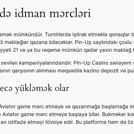
ndə idman mərcləri
dləmək mümkündür. Turnirlərdə iştirak etməklə qonaqlar bü
i məbləğlər qazana biləcəklər. Pin-Up saytındakı çoxlu sl
iyyəti 21 və ya bu rəqəmə mümkün qədər yaxın məbləğ 
 sevilən kampaniyalarındandır. Pin-Up Casino sənayeni y
asının qarşısının alınması məqsədilə kazino depozit və pul
necə yükləmək olar
a Aviator game mərc etməyə və qazanmağa başlamağa im
Aviator game mərc etməyə başlaya bilər. Bukmeker kont
 istifadə etməyi tövsiyə edir. Bu platforma həm də öz z