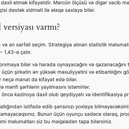
daxil etmək kifayətdir. Mərcün ölçüsü və digər vacib məl
çisi dəstək xidməti ilə əlaqə saxlaya bilər.
versiyası varmı?
ə ən sərfəli seçim. Strategiya alınan statistik məlumatl
– 1,43-ə çatır.
qorxmaya bilər və harada oynayacağını və qazanacağını t
çün şirkətin ən yüksək məsuliyyətini və etibarlılığını gös
r neçə manat da kifayət edə bilər.
ə mənfi şərhlərin yayılmasını istəmirlər.
ncə kazinoya daxil olub qeydiyyatı və identifikasiya p
nallığından istifadə edib şansınızı yoxlaya bilməyəcəks
ırmamayacaqsınız. Bunun üçün oyunçu sadəcə olaraq, proq
ımi məlumatları siz bu məqalədən tapa bilərsiniz.