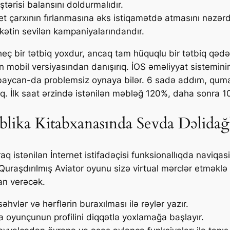
ərisi balansını doldurmalıdır.
et çarxının fırlanmasına əks istiqamətdə atmasını nəzərd
kətin sevilən kampaniyalarındandır.
eç bir tətbiq yoxdur, ancaq tam hüquqlu bir tətbiq qədər 
ən mobil versiyasından danışırıq. İOS əməliyyat sistemini
aycan-da problemsiz oynaya bilər. 6 sadə addım, qumar
q. İlk saat ərzində istənilən məbləğ 120%, daha sonra 10
lika Kitabxanasında Sevda Dəlidağl
q istənilən İnternet istifadəçisi funksionallıqda naviqa
ər. Quraşdırılmış Aviator oyunu sizə virtual mərclər etmə
an verəcək.
əhvlər və hərflərin buraxılması ilə rəylər yazır.
a oyunçunun profilini diqqətlə yoxlamağa başlayır.