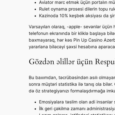
Aviator mərc etmək üçün portalın müşt
Rulet oynama prosesi dilerin topu rul
Kazinoda 10% keşbek aksiyası da şir
Varsayılan olaraq, -apple- sevənlər üçün h
telefonun ekranında bir kliklə başlaya bil
baxmayaraq, hər kəs Pin Up Casino Azerb
yararlana biləcəyi şəxsi hesabına aparaca
Gözdən əlillər üçün Respub
Bu baxımdan, təcrübəsindən asılı olmayara
sonra müştəri statistika ilə tanış ola bil
də öz strategiyanızı formalaşdırmağa imk
Emosiyalara təslim olan adi insanlar s
İlk geri çəkilmə zamanı administrasiy