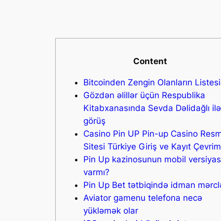
Content
Bitcoinden Zengin Olanların Listesi
Gözdən əlillər üçün Respublika
Kitabxanasında Sevda Dəlidağlı ilə
görüş
Casino Pin UP Pin-up Casino Resm
Sitesi Türkiye Giriş ve Kayıt Çevrim
Pin Up kazinosunun mobil versiyas
varmı?
Pin Up Bet tətbiqində idman mərcl
Aviator gamenu telefona necə
yükləmək olar