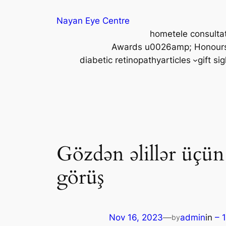
Nayan Eye Centre
home
tele consulta
Awards u0026amp; Honour
diabetic retinopathy
articles
gift si
Gözdən əlillər üçün
görüş
Nov 16, 2023
—
admin
in
– 
by