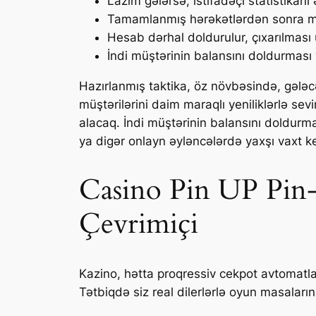
Lazım gələrsə, istifadəçi statistikanı
Tamamlanmış hərəkətlərdən sonra müş
Hesab dərhal doldurulur, çıxarılması 
İndi müştərinin balansını doldurması
Hazırlanmış taktika, öz növbəsində, gəl
müştərilərini daim maraqlı yeniliklərlə se
alacaq. İndi müştərinin balansını doldurma
ya digər onlayn əyləncələrdə yaxşı vaxt 
Casino Pin UP Pin-
Çevrimiçi
Kazino, hətta proqressiv cekpot avtomatla
Tətbiqdə siz real dilerlərlə oyun masaların