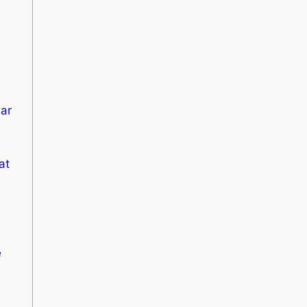
lar
at
e
m