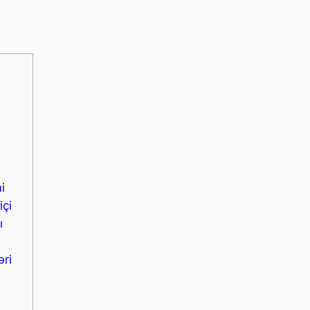
i
içi
ı
əri