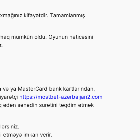
 sıxmağınız kifayətdir. Tamamlanmış
atmaq mümkün oldu. Oyunun nəticəsini
r.
a və ya MasterCard bank kartlarından,
iyarətçi
https://mostbet-azerbaijan2.com
q edən sənədin surətini təqdim etmək
ərsiniz.
i etməyə imkan verir.