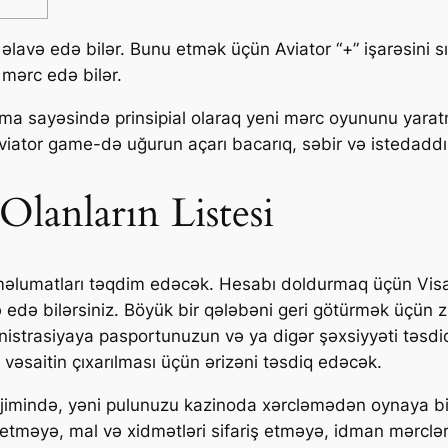
li əlavə edə bilər. Bunu etmək üçün Aviator “+” işarəsini
 mərc edə bilər.
aşma sayəsində prinsipial olaraq yeni mərc oyununu yar
viator game-də uğurun açarı bacarıq, səbir və istedaddı
lanların Listesi
 məlumatları təqdim edəcək. Hesabı doldurmaq üçün Vis
ə edə bilərsiniz. Böyük bir qələbəni geri götürmək üçün z
istrasiyaya pasportunuzun və ya digər şəxsiyyəti təsdi
vəsaitin çıxarılması üçün ərizəni təsdiq edəcək.
rejimində, yəni pulunuzu kazinoda xərcləmədən oynaya bil
etməyə, mal və xidmətləri sifariş etməyə, idman mərclər