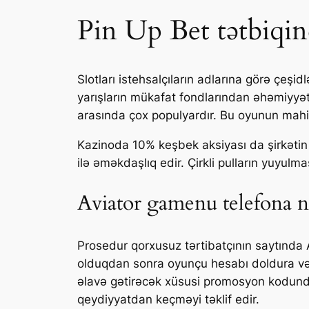
Pin Up Bet tətbiqi
Slotları istehsalçıların adlarına görə çeşi
yarışların mükafat fondlarından əhəmiyyətl
arasında çox populyardır. Bu oyunun mah
Kazinoda 10% keşbek aksiyası da şirkətin
ilə əməkdaşlıq edir. Çirkli pulların yuyulm
Aviator gamenu telefona 
Prosedur qorxusuz tərtibatçının saytınd
olduqdan sonra oyunçu hesabı doldura və 
əlavə gətirəcək xüsusi promosyon kodundan
qeydiyyatdan keçməyi təklif edir.