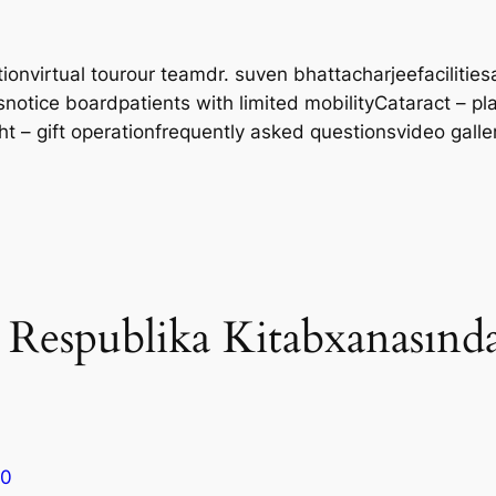
tion
virtual tour
our team
dr. suven bhattacharjee
facilities
s
notice board
patients with limited mobility
Cataract – pl
ght – gift operation
frequently asked questions
video galle
 Respublika Kitabxanasında
10